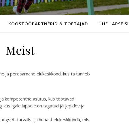
KOOSTÖÖPARTNERID & TOETAJAD
UUE LAPSE S
Meist
line ja peresarnane elukeskkond, kus ta tunneb
 ja kompetentne asutus, kus töötavad
ng kus igale lapsele on tagatud järjepidev ja
egset, turvalist ja hubast elukeskkonda, mis