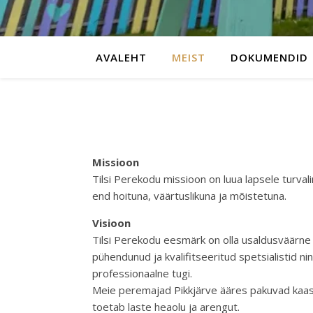
AVALEHT
MEIST
DOKUMENDID
Missioon
Tilsi Perekodu missioon on luua lapsele turva
end hoituna, väärtuslikuna ja mõistetuna.
Visioon
Tilsi Perekodu eesmärk on olla usaldusväärne
pühendunud ja kvalifitseeritud spetsialistid ni
professionaalne tugi.
Meie peremajad Pikkjärve ääres pakuvad kaasa
toetab laste heaolu ja arengut.